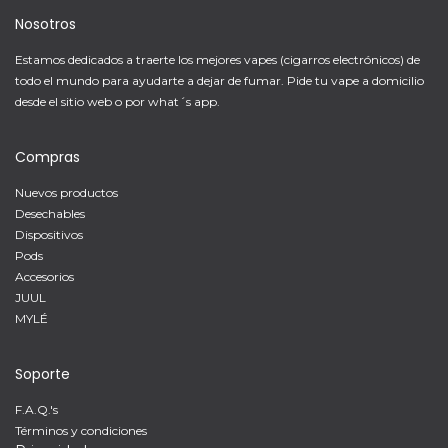
Nosotros
Estamos dedicados a traerte los mejores vapes (cigarros electrónicos) de
todo el mundo para ayudarte a dejar de fumar. Pide tu vape a domicilio
desde el sitio web o por what´s app.
Compras
Nuevos productos
Desechables
Dispositivos
Pods
Accesorios
JUUL
MYLÉ
Soporte
F.A.Q.'s
Términos y condiciones