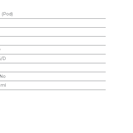
 (Pod)
D
S/D
No
 ml