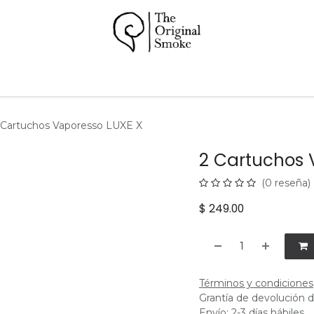
Papeles
Pipas
Accesorios
Hookah
Soporte
 Cartuchos Vaporesso LUXE X
2 Cartuchos 
(0 reseña)
$
249.00
Términos y condiciones
Grantía de devolución d
Envío: 2-3 días hábiles