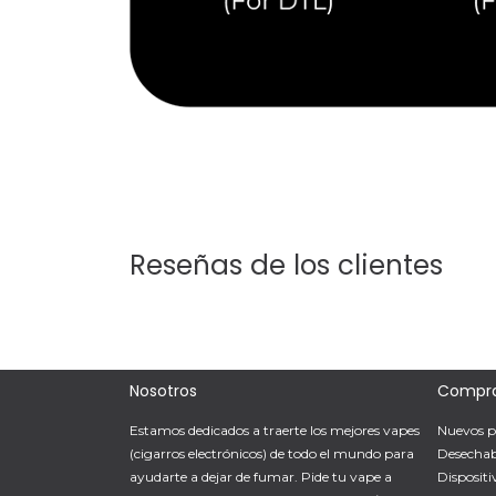
Reseñas de los clientes
Nosotros
Compr
Estamos dedicados a traerte los mejores vapes
Nuevos p
(cigarros electrónicos) de todo el mundo para
Desechab
ayudarte a dejar de fumar. Pide tu vape a
Dispositi