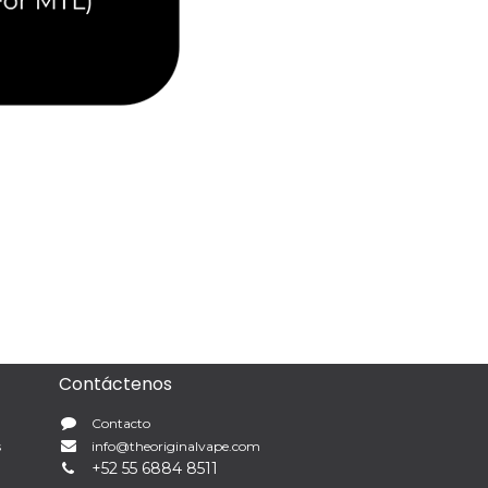
Contáctenos
Contacto
s
info@theoriginalvape.com
+
52 55 6884 8511