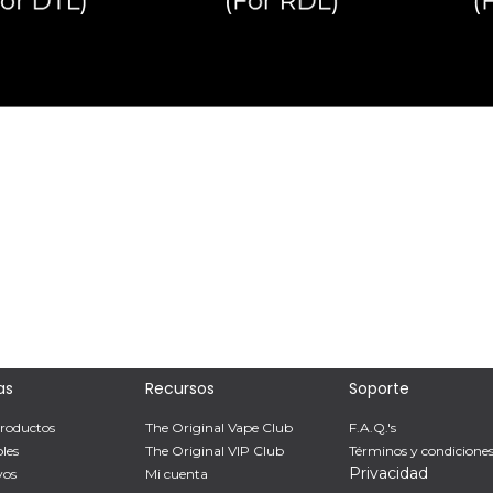
as
Recursos
Soporte
roductos
The Original Vape Club
F.A.Q.'s
les
The Original VIP Club
Términos y condicione
Privacidad
vos
Mi cuenta