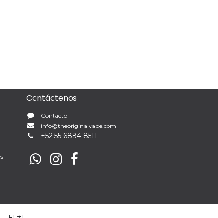
Contáctenos
Contacto
s
info@theoriginalvape.com
+
52 55 6884 8511
es
o
- El #1
Comercio electrónico de código abierto