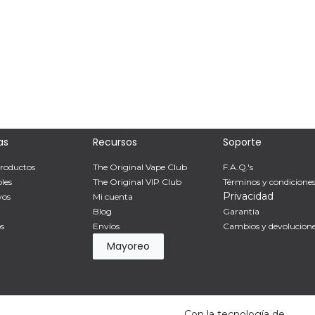
as
Recursos
Soporte
roductos
The Original Vape Club
F.A.Q.'s
les
The Original VIP Club
Términos y condicione
Privacidad
vos
Mi cuenta
Blog
Garantía
s
Envíos
Cambios y devolucion
Mayoreo
Con la tecnología de
Odo