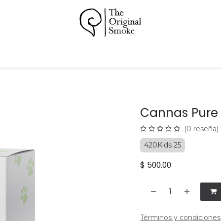
Papeles
Pipas
Accesorios
Hookah
Soporte
Cannas Pure
(0 reseña)
420Kids 25
$
500.00
Términos y condiciones