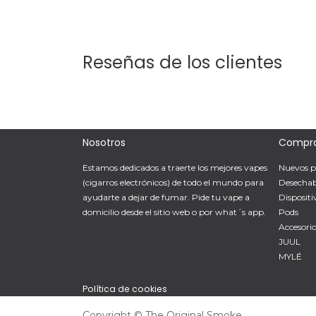
Reseñas de los clientes
Nosotros
Compr
Estamos dedicados a traerte los mejores vapes
Nuevos p
(cigarros electrónicos) de todo el mundo para
Desechab
ayudarte a dejar de fumar. Pide tu vape a
Dispositi
domicilio desde el sitio web o por what´s app.
Pods
Accesorio
JUUL
MYLÉ
Política de cookies
Copyright © The Original Smoke