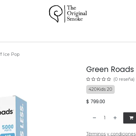
Papeles
Pipas
Accesorios
Hookah
Soporte
f Ice Pop
Green Roads 
(0 reseña)
420Kids 20
$
799.00
Términos y condiciones