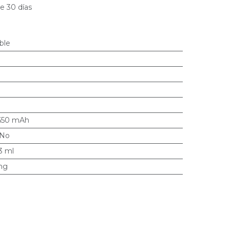
e 30 días
ble
650 mAh
No
3 ml
mg