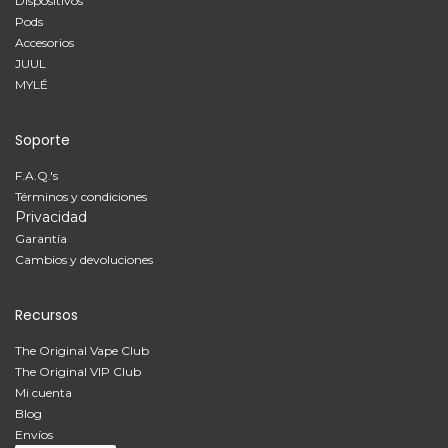
Dispositivos
Pods
Accesorios
JUUL
MYLÉ
Soporte
F.A.Q.'s
Términos y condiciones
Privacidad
Garantía
Cambios y devoluciones
Recursos
The Original Vape Club
The Original VIP Club
Mi cuenta
Blog
Envíos