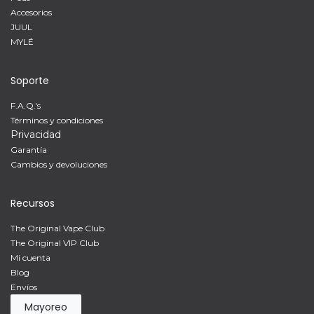
Accesorios
JUUL
MYLÉ
Soporte
F.A.Q.'s
Términos y condiciones
Privacidad
Garantía
Cambios y devoluciones
Recursos
The Original Vape Club
The Original VIP Club
Mi cuenta
Blog
Envíos
Mayoreo