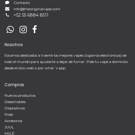
Contacto
info@theoriginalvape.com
+
52 55 6884 8511
Nosotros
Estamos dedicados a traerte los mejores vapes (cigarros electrónicos) de
todo el mundo para ayudarte a dejar de fumar. Pide tu vape a domicilio
desde el sitio web o por what´s app.
Compras
Nuevos productos
Desechables
Dispositivos
Pods
Accesorios
JUUL
MYLÉ