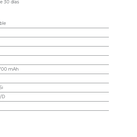
e 30 días
ble
700 mAh
Si
/D