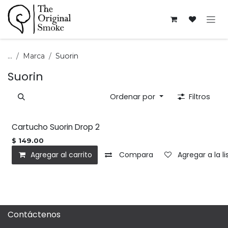
Ir al contenido
...
Marca
Suorin
Suorin
Ordenar por
Filtros
Cartucho Suorin Drop 2
$
149.00
Agregar al carrito
Compara
Agregar a la l
Contáctenos