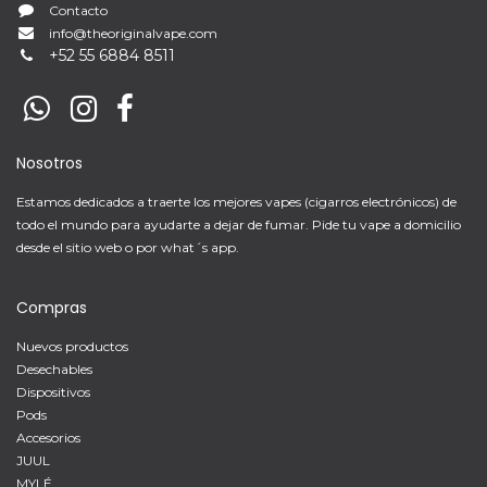
Contacto
info@theoriginalvape.com
+
52 55 6884 8511
Nosotros
Estamos dedicados a traerte los mejores vapes (cigarros electrónicos) de
todo el mundo para ayudarte a dejar de fumar. Pide tu vape a domicilio
desde el sitio web o por what´s app.
Compras
Nuevos productos
Desechables
Dispositivos
Pods
Accesorios
JUUL
MYLÉ