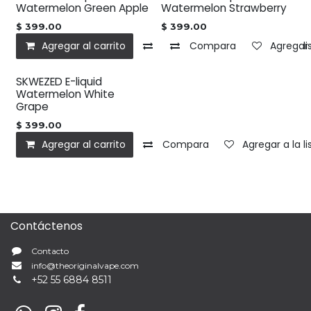
Watermelon Green Apple
Watermelon Strawberry
$
399.00
$
399.00
Agregar al carrito
Compara
Compara
Agregar a la l
Agregar 
SKWEZED E-liquid
Watermelon White
Grape
$
399.00
Agregar al carrito
Compara
Agregar a la l
Contáctenos
Contacto
info@theoriginalvape.com
+
52 55 6884 8511