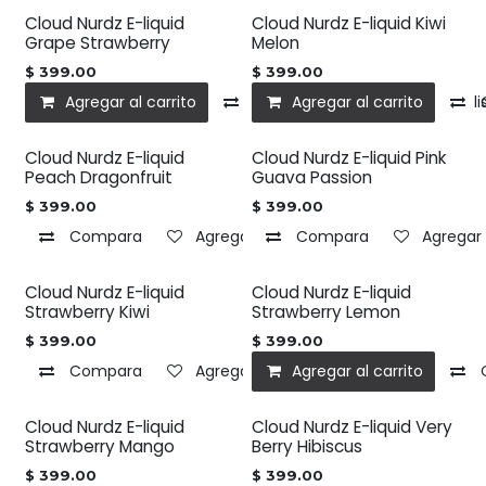
Cloud Nurdz E-liquid
Cloud Nurdz E-liquid Kiwi
Grape Strawberry
Melon
$
399.00
$
399.00
Agregar al carrito
Compara
Agregar al carrito
Agregar a la l
Cloud Nurdz E-liquid
Cloud Nurdz E-liquid Pink
Peach Dragonfruit
Guava Passion
$
399.00
$
399.00
Compara
Agregar a la lista de deseos
Compara
Agregar 
Cloud Nurdz E-liquid
Cloud Nurdz E-liquid
Strawberry Kiwi
Strawberry Lemon
$
399.00
$
399.00
Compara
Agregar a la lista de deseos
Agregar al carrito
Cloud Nurdz E-liquid
Cloud Nurdz E-liquid Very
Strawberry Mango
Berry Hibiscus
$
399.00
$
399.00