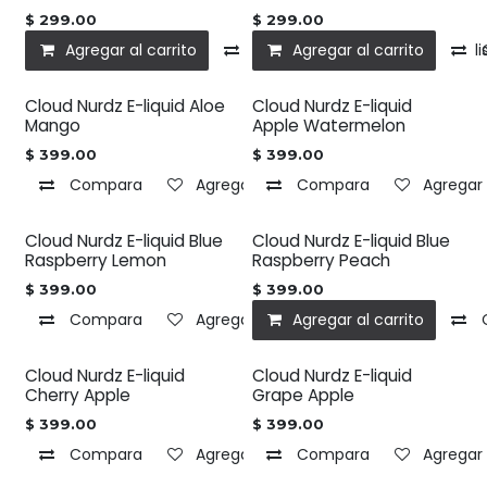
$
299.00
$
299.00
Agregar al carrito
Compara
Agregar al carrito
Agregar a la l
Cloud Nurdz E-liquid Aloe
Cloud Nurdz E-liquid
Mango
Apple Watermelon
$
399.00
$
399.00
Compara
Agregar a la lista de deseos
Compara
Agregar 
Cloud Nurdz E-liquid Blue
Cloud Nurdz E-liquid Blue
Raspberry Lemon
Raspberry Peach
$
399.00
$
399.00
Compara
Agregar a la lista de deseos
Agregar al carrito
Cloud Nurdz E-liquid
Cloud Nurdz E-liquid
Cherry Apple
Grape Apple
$
399.00
$
399.00
Compara
Agregar a la lista de deseos
Compara
Agregar 