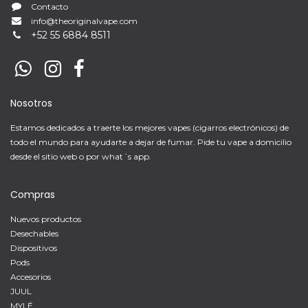
Contacto
info@theoriginalvape.com
+
52 55 6884 8511
Nosotros
Estamos dedicados a traerte los mejores vapes (cigarros electrónicos) de
todo el mundo para ayudarte a dejar de fumar. Pide tu vape a domicilio
desde el sitio web o por what´s app.
Compras
Nuevos productos
Desechables
Dispositivos
Pods
Accesorios
JUUL
MYLÉ