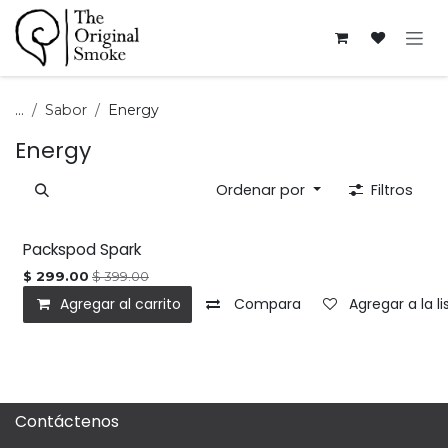
Ir al contenido
...
Sabor
Energy
Energy
Ordenar por
Filtros
Packspod Spark
$
299.00
$
399.00
Agregar al carrito
Compara
Agregar a la l
Contáctenos