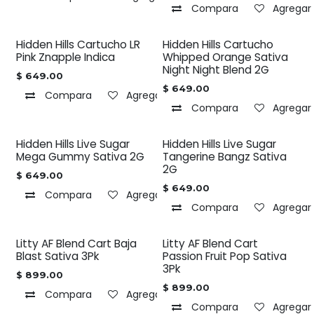
Compara
Agregar 
Hidden Hills Cartucho LR
Hidden Hills Cartucho
Pink Znapple Indica
Whipped Orange Sativa
Night Night Blend 2G
$
649.00
$
649.00
Compara
Agregar a la lista de deseos
Compara
Agregar 
Hidden Hills Live Sugar
Hidden Hills Live Sugar
Mega Gummy Sativa 2G
Tangerine Bangz Sativa
2G
$
649.00
$
649.00
Compara
Agregar a la lista de deseos
Compara
Agregar 
Litty AF Blend Cart Baja
Litty AF Blend Cart
Blast Sativa 3Pk
Passion Fruit Pop Sativa
3Pk
$
899.00
$
899.00
Compara
Agregar a la lista de deseos
Compara
Agregar 