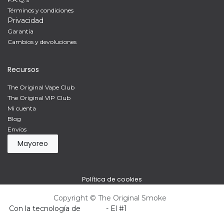
Términos y condiciones
Privacidad
Garantía
Cambios y devoluciones
Recursos
The Original Vape Club
The Original VIP Club
Mi cuenta
Blog
Envíos
Mayoreo
Política de cookies
Copyright © The Original Smoke
Con la tecnología de
Odoo
- El #1
Comercio electrónico de
código abierto