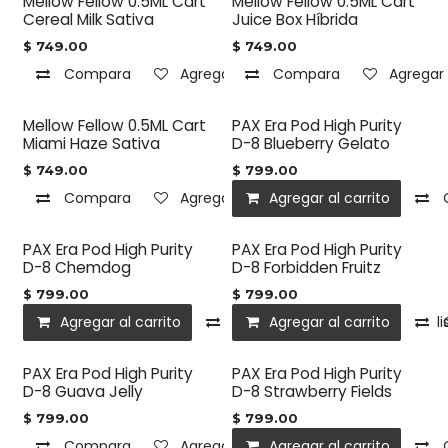
Mellow Fellow 0.5ML Cart
Mellow Fellow 0.5ML Cart
Cereal Milk Sativa
Juice Box Híbrida
$
749.00
$
749.00
Compara
Agregar a la lista de deseos
Compara
Agregar 
Mellow Fellow 0.5ML Cart
PAX Era Pod High Purity
Miami Haze Sativa
D-8 Blueberry Gelato
$
749.00
$
799.00
Compara
Agregar a la lista de deseos
Agregar al carrito
PAX Era Pod High Purity
PAX Era Pod High Purity
D-8 Chemdog
D-8 Forbidden Fruitz
$
799.00
$
799.00
Agregar al carrito
Compara
Agregar al carrito
Agregar a la l
PAX Era Pod High Purity
PAX Era Pod High Purity
D-8 Guava Jelly
D-8 Strawberry Fields
$
799.00
$
799.00
Compara
Agregar a la lista de deseos
Agregar al carrito