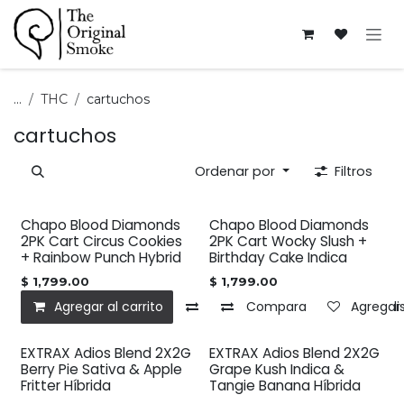
Ir al contenido
...
THC
cartuchos
cartuchos
Ordenar por
Filtros
Chapo Blood Diamonds
Chapo Blood Diamonds
2PK Cart Circus Cookies
2PK Cart Wocky Slush +
+ Rainbow Punch Hybrid
Birthday Cake Indica
$
1,799.00
$
1,799.00
Agregar al carrito
Compara
Compara
Agregar a la l
Agregar 
EXTRAX Adios Blend 2X2G
EXTRAX Adios Blend 2X2G
Berry Pie Sativa & Apple
Grape Kush Indica &
Fritter Híbrida
Tangie Banana Híbrida