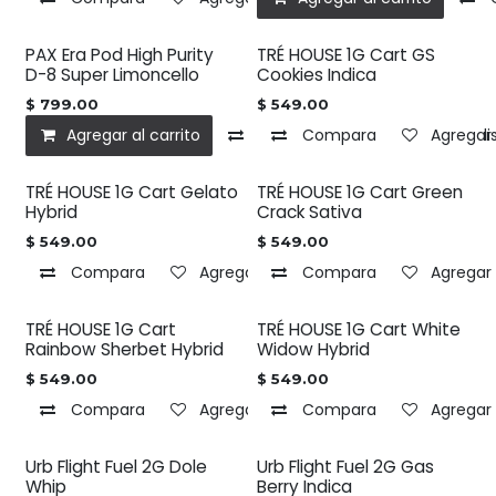
PAX Era Pod High Purity
TRÉ HOUSE 1G Cart GS
D-8 Super Limoncello
Cookies Indica
$
799.00
$
549.00
Agregar al carrito
Compara
Compara
Agregar a la l
Agregar 
TRÉ HOUSE 1G Cart Gelato
TRÉ HOUSE 1G Cart Green
Hybrid
Crack Sativa
$
549.00
$
549.00
Compara
Agregar a la lista de deseos
Compara
Agregar 
TRÉ HOUSE 1G Cart
TRÉ HOUSE 1G Cart White
Rainbow Sherbet Hybrid
Widow Hybrid
$
549.00
$
549.00
Compara
Agregar a la lista de deseos
Compara
Agregar 
Urb Flight Fuel 2G Dole
Urb Flight Fuel 2G Gas
Whip
Berry Indica