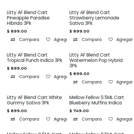
Litty AF Blend Cart
Litty AF Blend Cart
Pineapple Paradise
Strawberry Lemonade
Híbrida 3Pk
Sativa 3Pk
$
899.00
$
899.00
Compara
Agregar a la lista de deseos
Compara
Agregar 
Litty AF Blend Cart
Litty AF Blend Cart
Tropical Punch Indica 3Pk
Watermelon Pop Hybrid
3Pk
$
899.00
$
899.00
Compara
Agregar a la lista de deseos
Compara
Agregar 
Litty AF Blend Cart White
Mellow Fellow 0.5ML Cart
Gummy Sativa 3Pk
Blueberry Muffins Indica
$
899.00
$
749.00
Compara
Agregar a la lista de deseos
Compara
Agregar 