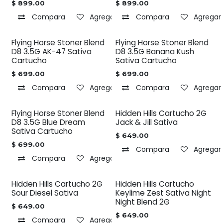
$
899.00
$
899.00
Compara
Agregar a la lista de deseos
Compara
Agregar 
Flying Horse Stoner Blend
Flying Horse Stoner Blend
D8 3.5G AK-47 Sativa
D8 3.5G Banana Kush
Cartucho
Sativa Cartucho
$
699.00
$
699.00
Compara
Agregar a la lista de deseos
Compara
Agregar 
Flying Horse Stoner Blend
Hidden Hills Cartucho 2G
D8 3.5G Blue Dream
Jack & Jill Sativa
Sativa Cartucho
$
649.00
$
699.00
Compara
Agregar 
Compara
Agregar a la lista de deseos
Hidden Hills Cartucho 2G
Hidden Hills Cartucho
Sour Diesel Sativa
Keylime Zest Sativa Night
Night Blend 2G
$
649.00
$
649.00
Compara
Agregar a la lista de deseos