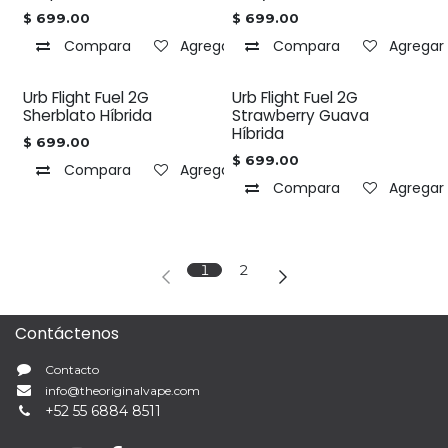
$
699.00
$
699.00
Compara
Agregar a la lista de deseos
Compara
Agregar 
Urb Flight Fuel 2G
Urb Flight Fuel 2G
Sherblato Híbrida
Strawberry Guava
Híbrida
$
699.00
$
699.00
Compara
Agregar a la lista de deseos
Compara
Agregar 
1
2
Contáctenos
Contacto
info@theoriginalvape.com
+
52 55 6884 8511