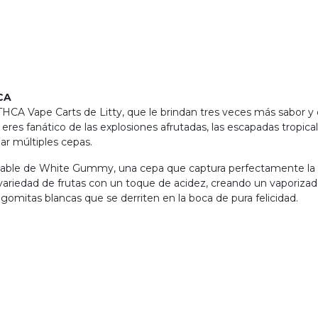
CA
CA Vape Carts de Litty, que le brindan tres veces más sabor y 
i eres fanático de las explosiones afrutadas, las escapadas tropic
ar múltiples cepas.
cable de White Gummy, una cepa que captura perfectamente la es
riedad de frutas con un toque de acidez, creando un vaporizador
omitas blancas que se derriten en la boca de pura felicidad.