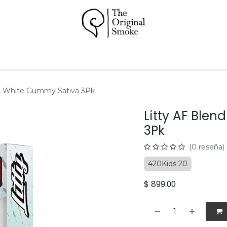
Papeles
Pipas
Accesorios
Hookah
Soporte
rt White Gummy Sativa 3Pk
Litty AF Ble
3Pk
(0 reseña)
420Kids 20
$
899.00